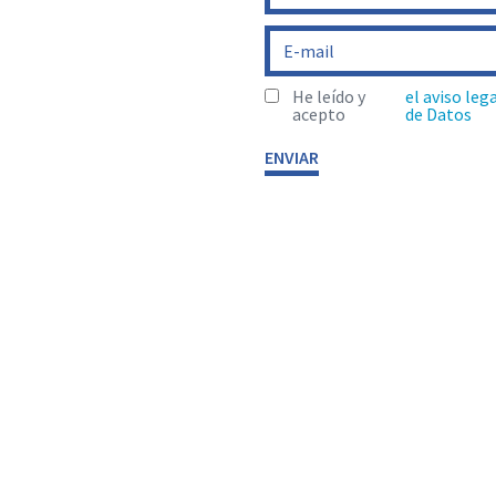
He leído y
el aviso leg
acepto
de Datos