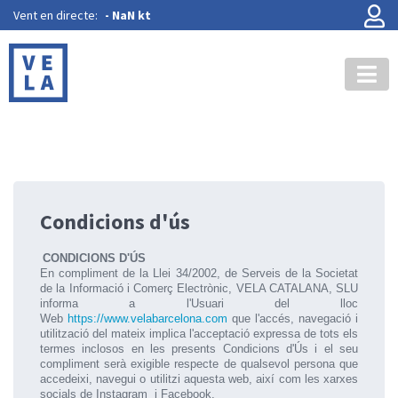
Vent en directe:
-
NaN kt
Condicions d'ús
CONDICIONS D'ÚS
En compliment de la Llei 34/2002, de Serveis de la Societat
de la Informació i Comerç Electrònic, VELA CATALANA, SLU
informa a l'Usuari del lloc
Web
https://www.velabarcelona.com
que l'accés, navegació i
utilització del mateix implica l'acceptació expressa de tots els
termes inclosos en les presents Condicions d'Ús i el seu
compliment serà exigible respecte de qualsevol persona que
accedeixi, navegui o utilitzi aquesta web, així com les xarxes
socials de Instagram i Facebook.