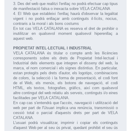
3. Des del web que realitzi l'enllaç no podrà efectuar cap tipus
de manifestació falsa o inexacta sobre VELA CATALANA
4. El Web que estableixi l'enllaç haurà d'observar la legalitat
vigent i no podrà enllaçar amb continguts il·lícits, nocius,
contraris a la moral i als bons costums
En tot cas VELA CATALANA es reserva el dret de prohibir o
inutilitzar en qualsevol moment qualsevol hiperenllaç a
aquest web.
PROPIETAT INTEL·LECTUAL I INDUSTRIAL
VELA CATALANA és titular o compte amb les llicències
corresponents sobre els drets de Propietat Intel·lectual i
Industrial dels elements que integren el disseny del web, la
marca, el nom comercial i els signes distintius. En particular,
estan protegits pels drets d'autor, els logotips, combinacions
de colors, la selecció i la forma de presentació, el codi font
de el Web, els menús, els botons de navegació, el codi
HTML, els textos, fotografies, gràfics, així com qualsevol
altre contingut del web relatiu als serveis, continguts i/o eines
facilitades per VELA CATALANA.
En cap cas s'entendrà que l'accés, navegació i utilització del
web per part de l'Usuari implica una renúncia, transmissió o
cessió total o parcial d'aquests drets per part de VELA
CATALANA.
L'usuari podrà visualitzar, imprimir i copiar els continguts
d'aquest Web per al seu ús privat, quedant prohibit el seu ús