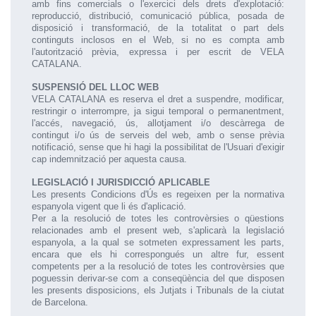
amb fins comercials o l'exercici dels drets d'explotació:
reproducció, distribució, comunicació pública, posada de
disposició i transformació, de la totalitat o part dels
continguts inclosos en el Web, si no es compta amb
l'autorització prèvia, expressa i per escrit de VELA
CATALANA.
SUSPENSIÓ DEL LLOC WEB
VELA CATALANA es reserva el dret a suspendre, modificar,
restringir o interrompre, ja sigui temporal o permanentment,
l'accés, navegació, ús, allotjament i/o descàrrega de
contingut i/o ús de serveis del web, amb o sense prèvia
notificació, sense que hi hagi la possibilitat de l'Usuari d'exigir
cap indemnització per aquesta causa.
LEGISLACIÓ I JURISDICCIÓ APLICABLE
Les presents Condicions d'Ús es regeixen per la normativa
espanyola vigent que li és d'aplicació.
Per a la resolució de totes les controvèrsies o qüestions
relacionades amb el present web, s'aplicarà la legislació
espanyola, a la qual se sotmeten expressament les parts,
encara que els hi correspongués un altre fur, essent
competents per a la resolució de totes les controvèrsies que
poguessin derivar-se com a conseqüència del que disposen
les presents disposicions, els Jutjats i Tribunals de la ciutat
de Barcelona.