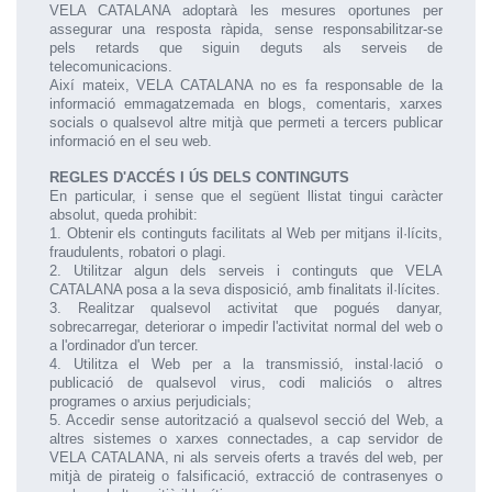
VELA CATALANA adoptarà les mesures oportunes per
assegurar una resposta ràpida, sense responsabilitzar-se
pels retards que siguin deguts als serveis de
telecomunicacions.
Així mateix, VELA CATALANA no es fa responsable de la
informació emmagatzemada en blogs, comentaris, xarxes
socials o qualsevol altre mitjà que permeti a tercers publicar
informació en el seu web.
REGLES D'ACCÉS I ÚS DELS CONTINGUTS
En particular, i sense que el següent llistat tingui caràcter
absolut, queda prohibit:
1. Obtenir els continguts facilitats al Web per mitjans il·lícits,
fraudulents, robatori o plagi.
2. Utilitzar algun dels serveis i continguts que VELA
CATALANA posa a la seva disposició, amb finalitats il·lícites.
3. Realitzar qualsevol activitat que pogués danyar,
sobrecarregar, deteriorar o impedir l'activitat normal del web o
a l'ordinador d'un tercer.
4. Utilitza el Web per a la transmissió, instal·lació o
publicació de qualsevol virus, codi maliciós o altres
programes o arxius perjudicials;
5. Accedir sense autorització a qualsevol secció del Web, a
altres sistemes o xarxes connectades, a cap servidor de
VELA CATALANA, ni als serveis oferts a través del web, per
mitjà de pirateig o falsificació, extracció de contrasenyes o