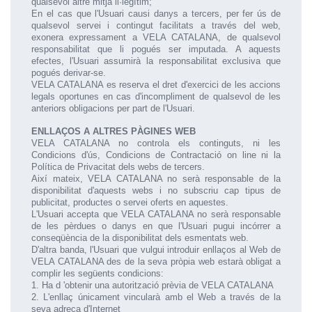
qualsevol altre mitjà il·legítim;
En el cas que l'Usuari causi danys a tercers, per fer ús de
qualsevol servei i contingut facilitats a través del web,
exonera expressament a VELA CATALANA, de qualsevol
responsabilitat que li pogués ser imputada. A aquests
efectes, l'Usuari assumirà la responsabilitat exclusiva que
pogués derivar-se.
VELA CATALANA es reserva el dret d'exercici de les accions
legals oportunes en cas d'incompliment de qualsevol de les
anteriors obligacions per part de l'Usuari.
ENLLAÇOS A ALTRES PÀGINES WEB
VELA CATALANA no controla els continguts, ni les
Condicions d'ús, Condicions de Contractació on line ni la
Política de Privacitat dels webs de tercers.
Així mateix, VELA CATALANA no serà responsable de la
disponibilitat d'aquests webs i no subscriu cap tipus de
publicitat, productes o servei oferts en aquestes.
L'Usuari accepta que VELA CATALANA no serà responsable
de les pèrdues o danys en que l'Usuari pugui incórrer a
conseqüència de la disponibilitat dels esmentats web.
D'altra banda, l'Usuari que vulgui introduir enllaços al Web de
VELA CATALANA des de la seva pròpia web estarà obligat a
complir les següents condicions:
1. Ha d 'obtenir una autorització prèvia de VELA CATALANA
2. L'enllaç únicament vincularà amb el Web a través de la
seva adreça d'Internet