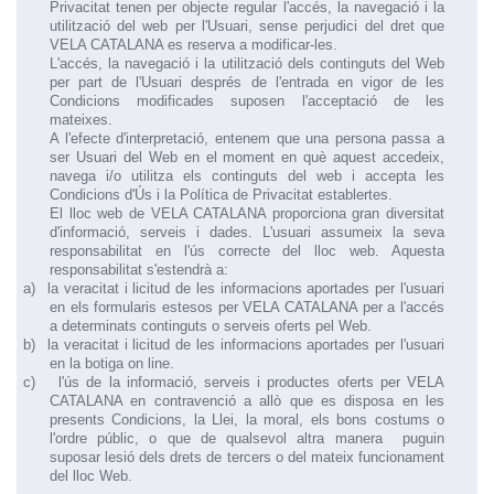
Privacitat tenen per objecte regular l'accés, la navegació i la
utilització del web per l'Usuari, sense perjudici del dret que
VELA CATALANA es reserva a modificar-les.
L'accés, la navegació i la utilització dels continguts del Web
per part de l'Usuari després de l'entrada en vigor de les
Condicions modificades suposen l'acceptació de les
mateixes.
A l'efecte d'interpretació, entenem que una persona passa a
ser Usuari del Web en el moment en què aquest accedeix,
navega i/o utilitza els continguts del web i accepta les
Condicions d'Ús i la Política de Privacitat establertes.
El lloc web de VELA CATALANA proporciona gran diversitat
d'informació, serveis i dades. L'usuari assumeix la seva
responsabilitat en l'ús correcte del lloc web. Aquesta
responsabilitat s'estendrà a:
a)
la veracitat i licitud de les informacions aportades per l'usuari
en els formularis estesos per VELA CATALANA per a l'accés
a determinats continguts o serveis oferts pel Web.
b)
la veracitat i licitud de les informacions aportades per l'usuari
en la botiga on line.
c)
l'ús de la informació, serveis i productes oferts per VELA
CATALANA en contravenció a allò que es disposa en les
presents Condicions, la Llei, la moral, els bons costums o
l'ordre públic, o que de qualsevol altra manera puguin
suposar lesió dels drets de tercers o del mateix funcionament
del lloc Web.