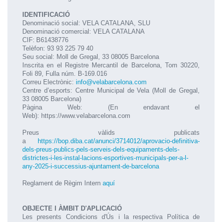
IDENTIFICACIÓ
Denominació social: VELA CATALANA, SLU
Denominació comercial: VELA CATALANA
CIF:
B61438776
Telèfon: 93 93 225 79 40
Seu social: Moll de Gregal, 33 08005 Barcelona
Inscrita en el Registre Mercantil de Barcelona, Tom 30220,
Foli 89, Fulla núm. B-169.016
Correu Electrònic:
info@velabarcelona.com
Centre d’esports: Centre Municipal de Vela (Moll de Gregal,
33 08005 Barcelona)
Pàgina Web: (En endavant el
Web):
https://www.velabarcelona.com
Preus vàlids publicats
a
https://bop.diba.cat/anunci/3714012/aprovacio-definitiva-
dels-preus-publics-pels-serveis-dels-equipaments-dels-
districtes-i-les-instal-lacions-esportives-municipals-per-a-l-
any-2025-i-successius-ajuntament-de-barcelona
Reglament de Règim Intern
aquí
OBJECTE I ÀMBIT D'APLICACIÓ
Les presents Condicions d'Ús i la respectiva Política de