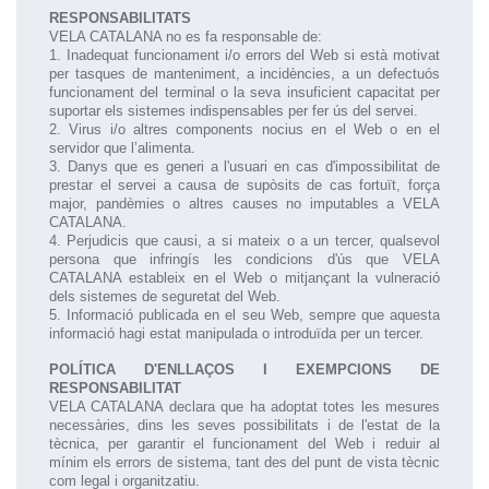
RESPONSABILITATS
VELA CATALANA no es fa responsable de:
1. Inadequat funcionament i/o errors del Web si està motivat
per tasques de manteniment, a incidències, a un defectuós
funcionament del terminal o la seva insuficient capacitat per
suportar els sistemes indispensables per fer ús del servei.
2. Virus i/o altres components nocius en el Web o en el
servidor que l’alimenta.
3. Danys que es generi a l'usuari en cas d'impossibilitat de
prestar el servei a causa de supòsits de cas fortuït, força
major, pandèmies o altres causes no imputables a VELA
CATALANA.
4. Perjudicis que causi, a si mateix o a un tercer, qualsevol
persona que infringís les condicions d'ús que VELA
CATALANA estableix en el Web o mitjançant la vulneració
dels sistemes de seguretat del Web.
5. Informació publicada en el seu Web, sempre que aquesta
informació hagi estat manipulada o introduïda per un tercer.
POLÍTICA D'ENLLAÇOS I EXEMPCIONS DE
RESPONSABILITAT
VELA CATALANA declara que ha adoptat totes les mesures
necessàries, dins les seves possibilitats i de l'estat de la
tècnica, per garantir el funcionament del Web i reduir al
mínim els errors de sistema, tant des del punt de vista tècnic
com legal i organitzatiu.