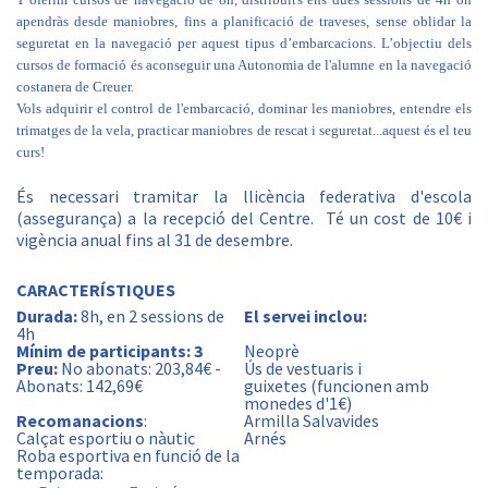
apendràs desde maniobres, fins a planificació de traveses, sense oblidar la
seguretat en la navegació per aquest tipus d’embarcacions. L’objectiu dels
cursos de formació és aconseguir una Autonomia de l'alumne en la navegació
costanera de Creuer.
Vols adquirir el control de l'embarcació, dominar les maniobres, entendre els
trimatges de la vela, practicar maniobres de rescat i seguretat...aquest és el teu
curs!
És necessari tramitar la llicència federativa d'escola
(assegurança) a la recepció del Centre. Té un cost de 10€ i
vigència anual fins al 31 de desembre.
CARACTERÍSTIQUES
Durada:
8h, en 2 sessions de
El servei inclou:
4h
Mínim de participants: 3
Neoprè
Preu:
No abonats: 203,84€ -
Ús de vestuaris i
Abonats: 142,69€
guixetes (funcionen amb
monedes d'1€)
Recomanacions
:
Armilla Salvavides
Calçat esportiu o nàutic
Arnés
Roba esportiva en funció de la
temporada: