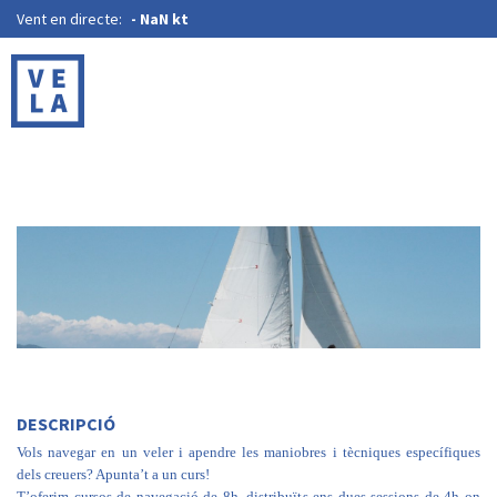
Vent en directe:
-
NaN kt
DESCRIPCIÓ
Vols navegar en un veler i apendre les maniobres i tècniques específiques
dels creuers? Apunta’t a un curs!
T’oferim cursos de navegació de 8h, distribuïts ens dues sessions de 4h on