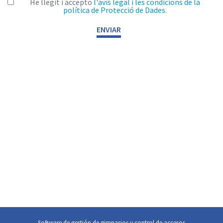
He llegit i accepto
l'avís legal i les condicions de la
política de Protecció de Dades
.
Software de gestión de gimnasios y control de accesos