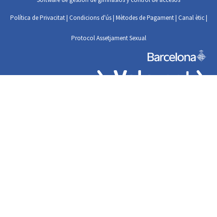
Política de Privacitat
|
Condicions d'ús
|
Mètodes de Pagament
|
Canal ètic
|
Protocol Assetjament Sexual