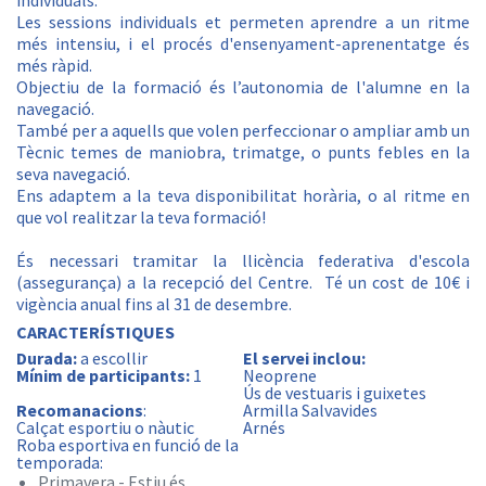
individuals.
Les sessions individuals et permeten aprendre a un ritme
més intensiu, i el procés d'ensenyament-aprenentatge és
més ràpid.
Objectiu de la formació és l’autonomia de l'alumne en la
navegació.
També per a aquells que volen perfeccionar o ampliar amb un
Tècnic temes de maniobra, trimatge, o punts febles en la
seva navegació.
Ens adaptem a la teva disponibilitat horària, o al ritme en
que vol realitzar la teva formació!
És necessari tramitar la llicència federativa d'escola
(assegurança) a la recepció del Centre. Té un cost de 10€ i
vigència anual fins al 31 de desembre.
CARACTERÍSTIQUES
Durada:
a escollir
El servei inclou:
Mínim de participants:
1
Neoprene
Ús de vestuaris i guixetes
Recomanacions
:
Armilla Salvavides
Calçat esportiu o nàutic
Arnés
Roba esportiva en funció de la
temporada:
Primavera - Estiu és