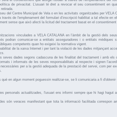
política de privacitat. L'usuari té dret a revocar el seu consentiment en qu
retirada.
a seu del Centre Municipal de Vela o en les activitats organitzades per VELA
través de l'emplenament del formulari d’inscripció habilitat a tal efecte en e
ent sense que això afecti la licitud del tractament basat en el consentiment p
tzacions vinculades a VELA CATALANA en l’àmbit de la gestió dels seus pr
és podran comunicar-se a entitats asseguradores i o entitats mèdiques si
bliques competents quan ho exigeixi la normativa vigent.
litat de la xarxa Internet i per tant la violació de les dades mitjançant acc
cs.
seves dades segons cadascuna de les finalitat del tractament i amb els obj
ats i informats de les seves responsabilitats al respecte i signen l’acord 
necessàries per a la gestió adequada de la prestació del servei, com per ex
s.
s què en algun moment poguessin realitzar-se, se li comunicaria a fi d'obtenir
 personals actualitzades, l'usuari ens informi sempre que hi hagi hagut a
ades són veraces manifestant que tota la informació facilitada correspon a