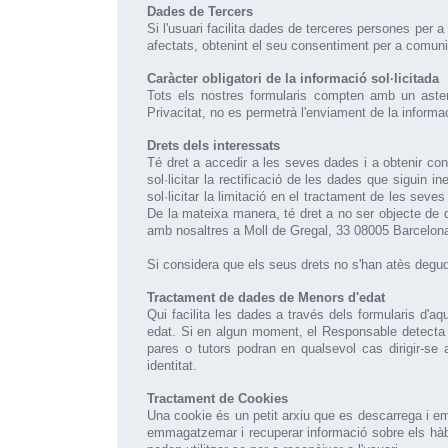
Dades de Tercers
Si l'usuari facilita dades de terceres persones per
afectats, obtenint el seu consentiment per a comunic
Caràcter obligatori de la informació sol·licitada
Tots els nostres formularis compten amb un asteri
Privacitat, no es permetrà l'enviament de la informa
Drets dels interessats
Té dret a accedir a les seves dades i a obtenir con
sol·licitar la rectificació de les dades que siguin 
sol·licitar la limitació en el tractament de les sev
De la mateixa manera, té dret a no ser objecte de 
amb nosaltres a
Moll de Gregal, 33 08005 Barcelona
Si considera que els seus drets no s'han atès deg
Tractament de dades de Menors d'edat
Qui facilita les dades a través dels formularis d'a
edat. Si en algun moment, el Responsable detecta 
pares o tutors podran en qualsevol cas dirigir-s
identitat.
Tractament de Cookies
Una cookie és un petit arxiu que es descarrega i e
emmagatzemar i recuperar informació sobre els hàbit