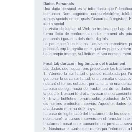
Dades Personals
Una dada personal és la informació que l'identifica
comunica: Nom, cognoms, correu electrònic, telèfon,
xarxes socials en les quals l'usuari està registrat. 
xarxa social.
La visita de l'usuari al Web no implica que hagi de
forma lícita de conformitat en tot moment als pri
personals i garantia dels drets digitals.
La participació en cursos i activitats esportives
publicarà cap fotografia en el qual es pugui vulnerar 
i a la pròpia imatge, sol·licitem el seu consentime
Finalitat, duració i legitimació del tractament
Les dades que l’usuari ens proporcioni les tractarem
1.- Atendre la sol·licitud o petició realitzada per 
gestionar la seva sol·licitud, una consulta o qualse
i durant el temps establert per la llei amb una dura
La base de legitimació del tractament de les dades 
la petició. L’usuari té dret a revocar el seu consen
2.- Enviar butlletins i emails sobre productes de V
els nostres productes i serveis. Aquestes dades les
una duració mínima de 2 anys.
La base de legitimació del tractament de les seves 
subscriure's a cursos i serveis en el formulari habi
tractament basat en el consentiment previ a la seva 
3.- Gestionar el currículum remès per l'interessat a 