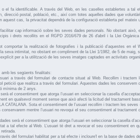
 o el fa identificable. A través del Web, en les caselles establertes a tal 
 direcció postal, població, etc., així com totes aquelles dades que voluntà
En aquest cas, la privacitat dependrà de la configuració establerta pel mateix
 facilitar cap informació sobre les seves dades personals. No obstant això, e
ncipis i drets recollits en el RGPD 2016/679 de 26 d'abril i la Llei Orgàn
 pot comportar la realització de fotografies i la publicació d’aquestes e
la seva intimitat, no obstant en compliment de la Llei 1/1982, de 5 de maig, sobr
nt explícit per a la utilització de les seves imatges captades en activitats o
 amb les següents finalitats:
l’usuari a través del formulari de contacte situat al Web. Recollim i tractem
vol petició que realitza a través del formulari. Aquestes dades les conservem 
ció mínima de 2 anys.
serà el consentiment que atorga l’usuari en seleccionar la casella d’acceptaci
timent en qualsevol moment sense que això afecti la licitud del tractament basa
ELA CATALANA. Sota el consentiment de l’usuari recollim i tractem les seves 
 conservarem mentre l’usuari no revoqui el seu consentiment al tractament d’
dades serà el consentiment que atorga l’usuari en seleccionar la casella d’acc
litat a tal efecte al Web. L’usuari té dret a revocar el seu consentiment en 
retirada.
través del formulari habilitat per a tal efecte i incloure'l en la base de dad