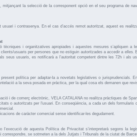
es, mitjançant la selecció de la corresponent opció en el seu programa de nav
 usuari i contrasenya. En el cas d’accés remot autoritzat, aquest es realitz
at
ècniques i organitzatives apropiades i aquestes mesures s’apliquen a les
clients/usuaris per persones que no estiguin autoritzades a accedir a elles.
seus usuaris, es notificarà a l’autoritat competent dintre les 72h i als usu
resent política per adaptar-la a novetats legislatives o jurisprudencial
ntelació a la seva posada en pràctica, per la qual cosa els demanen que revisi
ormació i de comerç electrònic, VELA CATALANA no realitza pràctiques de Spa
itats o autoritzats per l'usuari. En conseqüència, a cada un dels formularis que
mercial.
ions de caràcter comercial sense identificar-les degudament.
ó o l’execució de aquesta Política de Privacitat s’interpretarà segons la l
ui correspondre, se sotmeten a la dels Jutjats i Tribunals de la ciutat de Barce