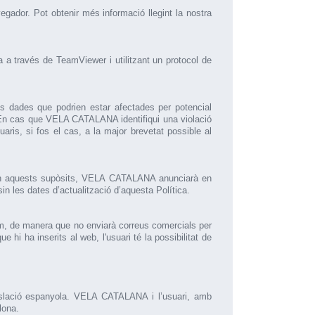
egador. Pot obtenir més informació llegint la nostra
a a través de TeamViewer i utilitzant un protocol de
 dades que podrien estar afectades per potencial
En cas que VELA CATALANA identifiqui una violació
aris, si fos el cas, a la major brevetat possible al
s. En aquests supòsits, VELA CATALANA anunciarà en
n les dates d’actualització d’aquesta Política.
m, de manera que no enviarà correus comercials per
 hi ha inserits al web, l'usuari té la possibilitat de
egislació espanyola. VELA CATALANA i l’usuari, amb
lona.