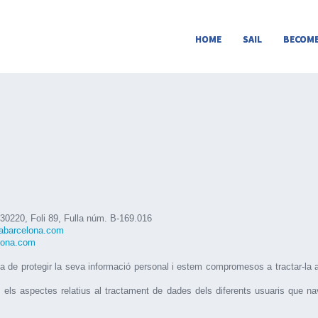
HOME
SAIL
BECOME
 30220, Foli 89, Fulla núm. B-169.016
labarcelona.com
lona.com
 protegir la seva informació personal i estem compromesos a tractar-la amb
ts els aspectes relatius al tractament de dades dels diferents usuaris que na