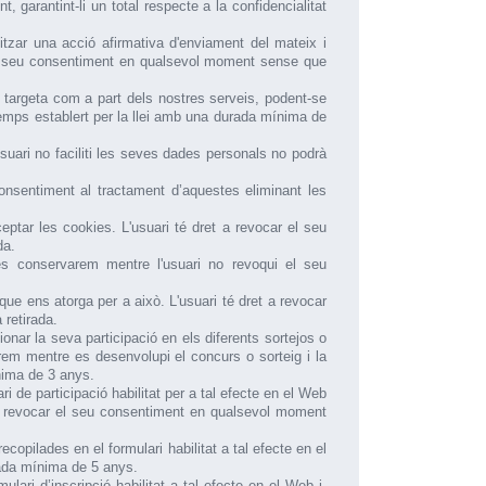
 garantint-li un total respecte a la confidencialitat
litzar una acció afirmativa d'enviament del mateix i
r el seu consentiment en qualsevol moment sense que
a targeta com a part dels nostres serveis, podent-se
 temps establert per la llei amb una durada mínima de
'usuari no faciliti les seves dades personals no podrà
onsentiment al tractament d’aquestes eliminant les
ptar les cookies. L'usuari té dret a revocar el seu
da.
les conservarem mentre l'usuari no revoqui el seu
 que ens atorga per a això. L'usuari té dret a revocar
 retirada.
onar la seva participació en els diferents sortejos o
m mentre es desenvolupi el concurs o sorteig i la
nima de 3 anys.
 de participació habilitat per a tal efecte en el Web
et a revocar el seu consentiment en qualsevol moment
copilades en el formulari habilitat a tal efecte en el
rada mínima de 5 anys.
ari d’inscripció habilitat a tal efecte en el Web i,