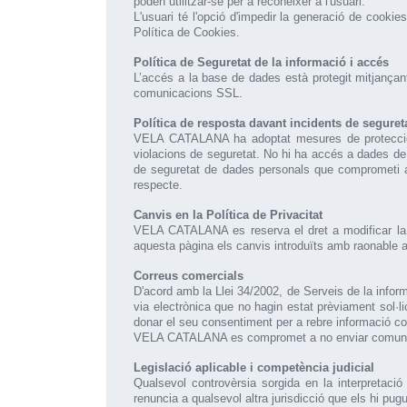
poden utilitzar-se per a reconèixer a l'usuari.
L'usuari té l'opció d'impedir la generació de cooki
Política de Cookies.
Política de Seguretat de la informació i accés
L’accés a la base de dades està protegit mitjançant
comunicacions SSL.
Política de resposta davant incidents de seguret
VELA CATALANA ha adoptat mesures de protecció t
violacions de seguretat. No hi ha accés a dades de 
de seguretat de dades personals que comprometi als 
respecte.
Canvis en la Política de Privacitat
VELA CATALANA es reserva el dret a modificar la p
aquesta pàgina els canvis introduïts amb raonable a
Correus comercials
D'acord amb la Llei 34/2002, de Serveis de la inf
via electrònica que no hagin estat prèviament sol·lic
donar el seu consentiment per a rebre informació co
VELA CATALANA es compromet a no enviar comunicac
Legislació aplicable i competència judicial
Qualsevol controvèrsia sorgida en la interpretaci
renuncia a qualsevol altra jurisdicció que els hi pug