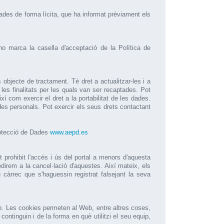
ades de forma lícita, que ha informat prèviament els
no marca la casella d'acceptació de la Política de
objecte de tractament. Té dret a actualitzar-les i a
 les finalitats per les quals van ser recaptades. Pot
í com exercir el dret a la portabilitat de les dades.
es personals. Pot exercir els seus drets contactant
rotecció de Dades
www.aepd.es
 prohibit l'accés i ús del portal a menors d'aquesta
rem a la cancel·lació d'aquestes. Així mateix, els
àrrec que s'haguessin registrat falsejant la seva
b. Les cookies permeten al Web, entre altres coses,
ntinguin i de la forma en què utilitzi el seu equip,