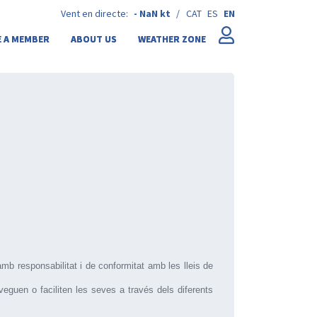
Vent en directe:
-
NaN kt
/
CAT
ES
EN
 A MEMBER
ABOUT US
WEATHER ZONE
 responsabilitat i de conformitat amb les lleis de
veguen o faciliten les seves a través dels diferents