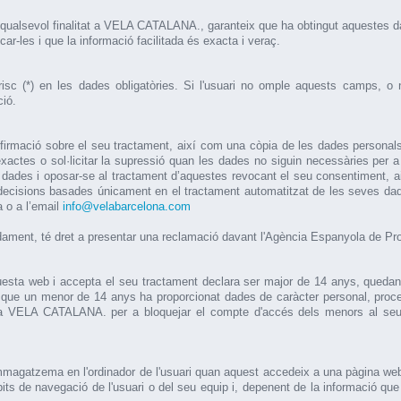
 a qualsevol finalitat a VELA CATALANA., garanteix que ha obtingut aquestes d
ar-les i que la informació facilitada és exacta i veraç.
sc (*) en les dades obligatòries. Si l'usuari no omple aquests camps, o 
ció.
firmació sobre el seu tractament, així com una còpia de les dades personals 
inexactes o sol·licitar la supressió quan les dades no siguin necessàries per a
es dades i oposar-se al tractament d’aquestes revocant el seu consentiment, aix
decisions basades únicament en el tractament automatitzat de les seves dad
 o a l’email
info@velabarcelona.com
udament, té dret a presentar una reclamació davant l'Agència Espanyola de P
questa web i accepta el seu tractament declara ser major de 14 anys, quedant
que un menor de 14 anys ha proporcionat dades de caràcter personal, procedi
e a VELA CATALANA. per a bloquejar el compte d'accés dels menors al seu c
mmagatzema en l'ordinador de l'usuari quan aquest accedeix a una pàgina we
s de navegació de l'usuari o del seu equip i, depenent de la informació que co