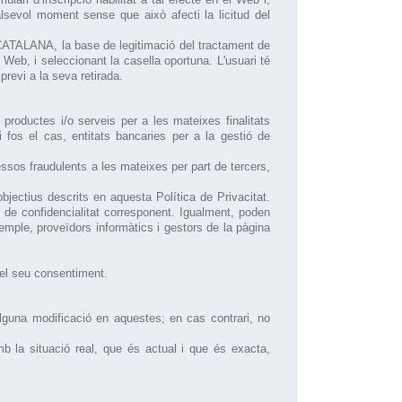
alsevol moment sense que això afecti la licitud del
 CATALANA, la base de legitimació del tractament de
l Web, i seleccionant la casella oportuna. L'usuari té
revi a la seva retirada.
oductes i/o serveis per a les mateixes finalitats
 fos el cas, entitats bancaries per a la gestió de
essos fraudulents a les mateixes per part de tercers,
ectius descrits en aquesta Política de Privacitat.
de confidencialitat corresponent. Igualment, poden
emple, proveïdors informàtics i gestors de la pàgina
 el seu consentiment.
lguna modificació en aquestes; en cas contrari, no
mb la situació real, que és actual i que és exacta,