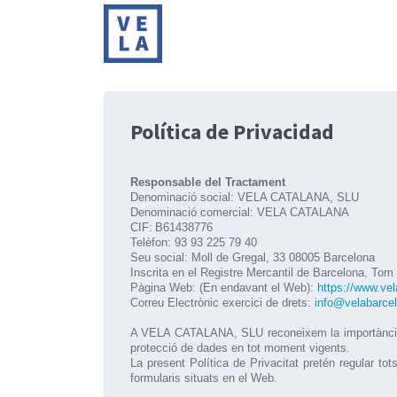
Política de Privacidad
Responsable del Tractament
Denominació social: VELA CATALANA, SLU
Denominació comercial: VELA CATALANA
CIF:
B61438776
Telèfon: 93 93 225 79 40
Seu social: Moll de Gregal, 33 08005 Barcelona
Inscrita en el Registre Mercantil de Barcelona, Tom
Pàgina Web: (En endavant el Web):
https://www.ve
Correu Electrònic exercici de drets:
info@velabarce
A VELA CATALANA, SLU reconeixem la importància de
protecció de dades en tot moment vigents.
La present Política de Privacitat pretén regular to
formularis situats en el Web.