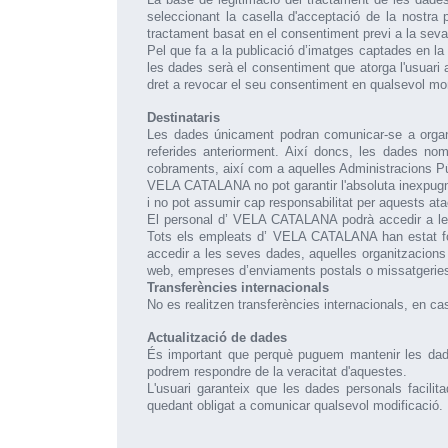
seleccionant la casella d'acceptació de la nostra 
tractament basat en el consentiment previ a la seva 
Pel que fa a la publicació d’imatges captades en l
les dades serà el consentiment que atorga l'usuari a 
dret a revocar el seu consentiment en qualsevol mom
Destinataris
Les dades únicament podran comunicar-se a organi
referides anteriorment. Així doncs, les dades nom
cobraments, així com a aquelles Administracions Pú
VELA CATALANA no pot garantir l'absoluta inexpugnabi
i no pot assumir cap responsabilitat per aquests ata
El personal d’ VELA CATALANA podrà accedir a les 
Tots els empleats d’ VELA CATALANA han estat form
accedir a les seves dades, aquelles organitzacions 
web, empreses d’enviaments postals o missatgerie
Transferències internacionals
No es realitzen transferències internacionals, en ca
Actualització de dades
És important que perquè puguem mantenir les dades
podrem respondre de la veracitat d'aquestes.
L'usuari garanteix que les dades personals facilit
quedant obligat a comunicar qualsevol modificació.