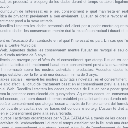
ual, es procedirà al bloqueig de les dades durant el temps establert legalment,
ucció.
 currículum de l'interessat és el seu consentiment el qual manifesta en rea
olítica de privacitat prèviament al seu enviament. L'usuari té dret a revoca
entiment previ a la seva retirada.
Recollim i tractem les dades personals del client per a poder emetre aquest
Aquestes dades les conservarem mentre duri la relació contractual i durant el
ent és l'execució d'un contracte en el qual l'interessat és part. En cas que l
ccés al Centre Municipal
l Web. Aquestes dades les conservarem mentre l'usuari no revoqui el seu c
 una durada mínima de 3 anys.
riència en navegar per el Web és el consentiment que atorga l'usuari en acce
cti la licitud del tractament basat en el consentiment previ a la seva retira
r-li informació sobre les nostres activitats i productes. Aquestes dades 
emps establert per la llei amb una durada mínima de 3 anys.
rxes socials i enviar-li les nostres activitats i novetats, és el consentiment
ixò afecti la licitud del tractament basat en el consentiment previ a la seva
n el Web. Recollim i tractem les dades personals de l'usuari per a poder gesti
m la posterior comunicació als guanyadors. Aquestes dades les conservare
el concurs, així com durant el temps establert per la llei amb una durada mí
erà el consentiment que atorga l'usuari a través de l'emplenament del formulari
a política de privacitat i de les bases del concurs o sorteig. L'usuari té dr
 en el consentiment previ a la seva retirada.
 a cursos i activitats organitzades per VELA CATALANA a través de les dades re
ctivitat de l'esdeveniment i durant el temps establert per la llei amb una du
serà el consentiment que atorga l'usuari a través de l'emplenament del formul