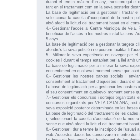
durant el termini màxim d'un any, transcorregut el q
tant en el tractament com en la seva posterior destr
La base de legitimació per a gestionar i tractar el
seleccionar la casella d'acceptació de la nostra p
això afecti la licitud del tractament basat en el cons
4.- Gestionar l’accés al Centre Municipal de Vela. 
beneficiar de l’accés a les nostres instal·lacions. 
5 anys.
La base de legitimació per a gestionar la targeta cli
atendre's la seva petició i no podrem facilitar-li l’a
5.- Millorar la seva experiència en navegar per e
cookies i durant el temps establert per la llei amb
La base de legitimació per a millorar la seva expe
consentiment en qualsevol moment sense que això afe
6.- Gestionar les nostres xarxes socials i envia
consentiment al tractament d’aquestes i durant el t
La base de legitimació per a gestionar les nostres xa
el seu consentiment en qualsevol moment sense que a
7.- Gestionar els concursos i sortejos organitzats e
concursos organitzats per VELA CATALANA, així co
seva exposició posterior determinada en les bases d
La base de legitimació del tractament de les dades s
i, seleccionant la casella d'acceptació de la nostr
sense que això afecti la licitud del tractament basat
8.- Gestionar i dur a terme la inscripció de l'usuari
web. Aquestes dades les conservarem mentre duri l'a
La base de legitimació del tractament de les dades 