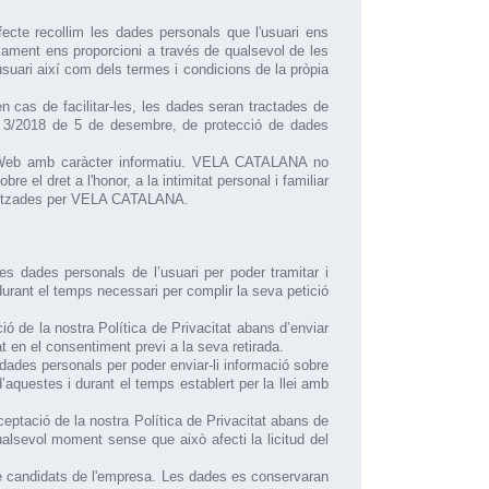
efecte recollim les dades personals que l'usuari ens
riament ens proporcioni a través de qualsevol de les
 usuari així com dels termes i condicions de la pròpia
n cas de facilitar-les, les dades seran tractades de
ica 3/2018 de 5 de desembre, de protecció de dades
n el Web amb caràcter informatiu. VELA CATALANA no
e el dret a l'honor, a la intimitat personal i familiar
rganitzades per VELA CATALANA.
 les dades personals de l’usuari per poder tramitar i
durant el temps necessari per complir la seva petició
ó de la nostra Política de Privacitat abans d’enviar
t en el consentiment previ a la seva retirada.
dades personals per poder enviar-li informació sobre
aquestes i durant el temps establert per la llei amb
eptació de la nostra Política de Privacitat abans de
qualsevol moment sense que això afecti la licitud del
es de candidats de l'empresa. Les dades es conservaran